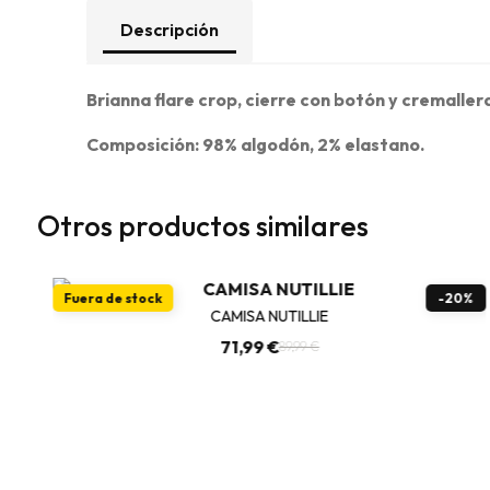
Descripción
Brianna flare crop, cierre con botón y cremallera,
Composición: 98% algodón, 2% elastano.
otros productos similares
%
Fuera de stock
-20%
CAMISA NUTILLIE
71,99 €
89,99 €