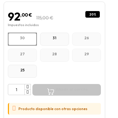
92
,00 €
20%
115,00 €
Impuestos incluidos
30
31
26
27
28
29
25
Añadir al carrito

Producto disponible con otras opciones