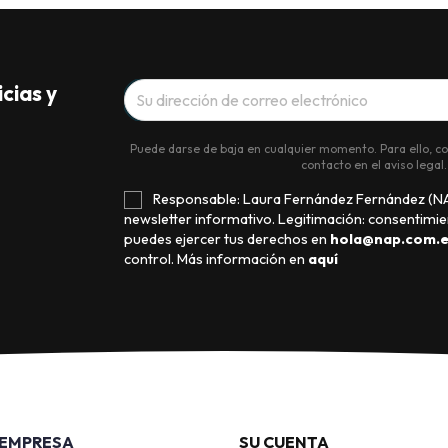
cias y
Puede darse de baja en cualquier momento. Para ello, c
contacto en el aviso legal.
Responsable: Laura Fernández Fernández (NAP
newsletter informativo. Legitimación: consentimie
puedes ejercer tus derechos en
hola@nap.com.e
control. Más información en
aquí
 EMPRESA
SU CUENTA